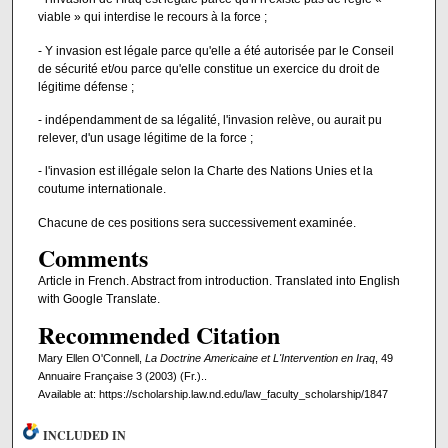
viable » qui interdise le recours à la force ;
- Y invasion est légale parce qu'elle a été autorisée par le Conseil
de sécurité et/ou parce qu'elle constitue un exercice du droit de
légitime défense ;
- indépendamment de sa légalité, l'invasion relève, ou aurait pu
relever, d'un usage légitime de la force ;
- l'invasion est illégale selon la Charte des Nations Unies et la
coutume internationale.
Chacune de ces positions sera successivement examinée.
Comments
Article in French. Abstract from introduction. Translated into English
with Google Translate.
Recommended Citation
Mary Ellen O'Connell,
La Doctrine Americaine et L'Intervention en Iraq
, 49
Annuaire Française 3 (2003) (Fr.)..
Available at: https://scholarship.law.nd.edu/law_faculty_scholarship/1847
INCLUDED IN