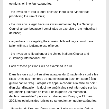
opinions fell into four categories:
- the invasion of Iraq is legal because there is no "viable" rule
prohibiting the use of force;
- the invasion is legal because it was authorized by the Security
Council and/or because it constitutes an exercise of the right of self-
defense;
- regardless of its legality, the invasion falls within, or could have
fallen within, a legitimate use of force;
- the invasion is illegal under the United Nations Charter and
customary international law.
Each of these positions will be examined in turn.
Dans les jours qui ont suivi les attaques du 11 septembre contre les
États- Unis, des membres de l'administration Bush ont appelé à la
guerre contre l'Iraq. Lorsque cet appel a conduit à la mise au point
d'un plan d'invasion, la doctrine américaine s'est interrogée sur les
arguments juridiques en faveur de la guerre. Au moment du
déclenchement de l'opération « Liberté pour l'Iraq », le 19 mars
2003, les opinions des juristes se rangeaient en quatre catégories:
- l'invasion de l'Iraq est légale parce qu'il n'existe pas de règle «