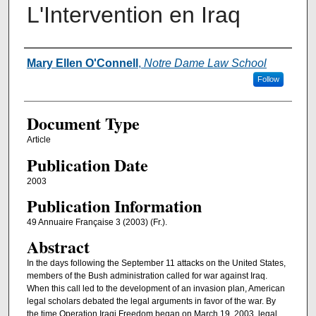
L'Intervention en Iraq
Authors
Mary Ellen O'Connell
,
Notre Dame Law School
Follow
Document Type
Article
Publication Date
2003
Publication Information
49 Annuaire Française 3 (2003) (Fr.).
Abstract
In the days following the September 11 attacks on the United States,
members of the Bush administration called for war against Iraq.
When this call led to the development of an invasion plan, American
legal scholars debated the legal arguments in favor of the war. By
the time Operation Iraqi Freedom began on March 19, 2003, legal