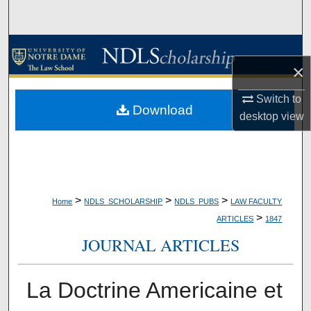
Search
Browse Collections
×
My Account
Switch to
Download
desktop
view
About
Digital Commons Network™
>
>
>
Home
NDLS_SCHOLARSHIP
NDLS_PUBS
LAW FACULTY
>
ARTICLES
1847
JOURNAL ARTICLES
La Doctrine Americaine et